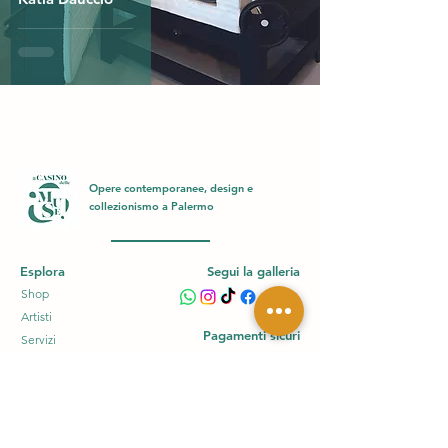
Opere contemporanee, design e
collezionismo a Palermo
Esplora
Segui la galleria
Shop
Artisti
Pagamenti sicuri
Servizi
Chi siamo
Blog
Gift Card
FAQ