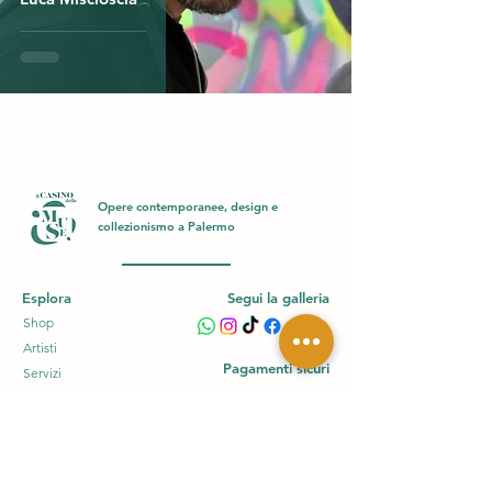
Opere contemporanee, design e
collezionismo a Palermo
Esplora
Segui la galleria
Shop
Artisti
Pagamenti sicuri
Servizi
Chi siamo
Blog
Gift Card
FAQ