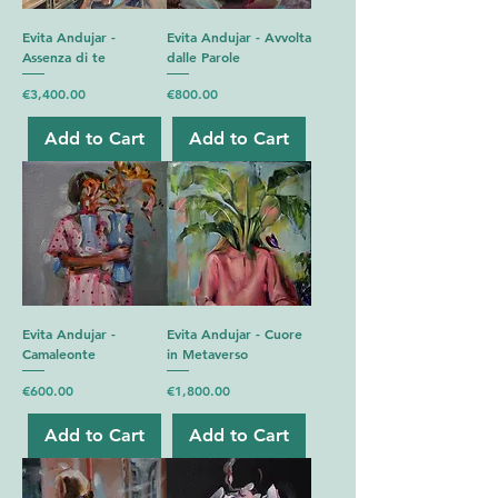
Evita Andujar -
Evita Andujar - Avvolta
Assenza di te
dalle Parole
Price
Price
€3,400.00
€800.00
Add to Cart
Add to Cart
Evita Andujar -
Evita Andujar - Cuore
Camaleonte
in Metaverso
Price
Price
€600.00
€1,800.00
Add to Cart
Add to Cart