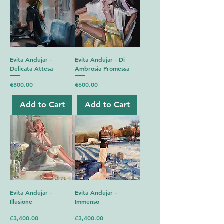
Evita Andujar -
Evita Andujar - Di
Delicata Attesa
Ambrosia Promessa
Price
Price
€800.00
€600.00
Add to Cart
Add to Cart
Evita Andujar -
Evita Andujar -
Illusione
Immenso
Price
Price
€3,400.00
€3,400.00