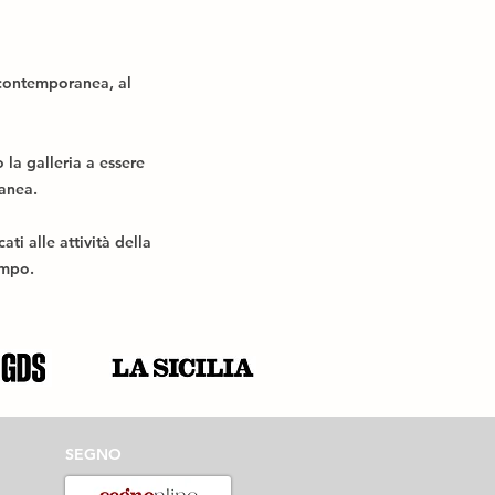
 contemporanea, al
o la galleria a essere
anea.
i alle attività della
tempo.
SEGNO