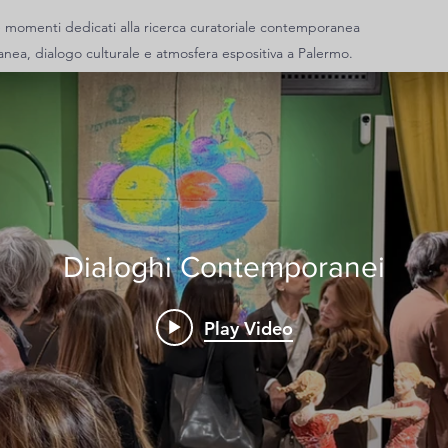
 e momenti dedicati alla ricerca curatoriale contemporanea
nea, dialogo culturale e atmosfera espositiva a Palermo.
Dialoghi Contemporanei
Play Video