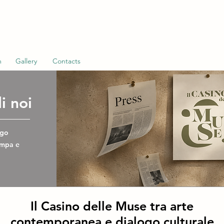
m
Gallery
Contacts
i noi
ogo
ampa e
Il Casino delle Muse tra arte
contemporanea e dialogo culturale