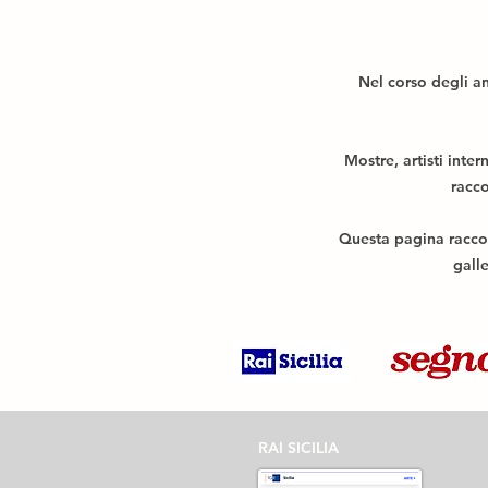
Nel corso degli a
Mostre, artisti inter
racco
Questa pagina raccogl
galle
RAI SICILIA