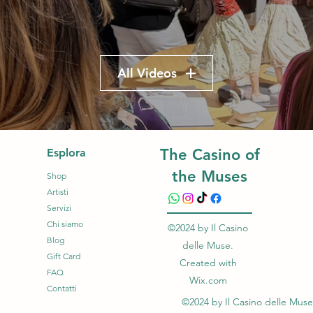
All Videos
The Casino of
Esplora
the Muses
Shop
Artisti
Servizi
Chi siamo
©2024 by Il Casino
Blog
delle Muse.
Gift Card
Created with
FAQ
Wix.com
Contatti
©2024 by Il Casino delle Muse