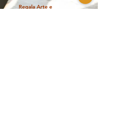
Regala Arte e
Cultura
Scopri la Gift Card del Casino delle Muse:
un regalo unico per ogni occasione!
scopri di più
Opere contemporanee, design e
collezionismo a Palermo
The Casino of
Esplora
the Muses
Shop
Artisti