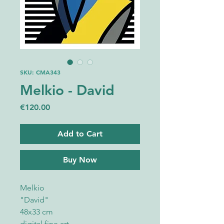
SKU: CMA343
Melkio - David
Price
€120.00
Add to Cart
Buy Now
Melkio
"David"
48x33 cm
digital fine art