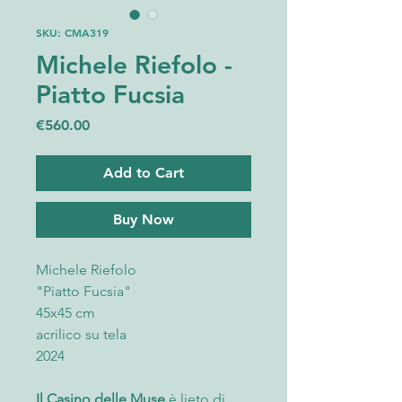
SKU: CMA319
Michele Riefolo -
Piatto Fucsia
Price
€560.00
Add to Cart
Buy Now
Michele Riefolo
"Piatto Fucsia"
45x45 cm
acrilico su tela
2024
Il Casino delle Muse
è lieto di