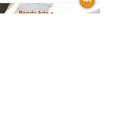
Regala Arte e
Cultura
Scopri la Gift Card del Casino delle Muse:
un regalo unico per ogni occasione!
scopri di più
Opere contemporanee, design e
collezionismo a Palermo
The Casino of
Esplora
the Muses
Shop