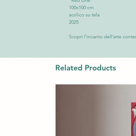
"Red Line"
100x100 cm
acrilico su tela
2025
Scopri l’incanto dell’arte con
Line" di Rita Lo Cascio, realiz
galleria, il Casino delle Muse. 
della serie “Orizzonti Astratti”,
di emozioni e ricordi attraverso 
Related Products
L’opera non è solo un element
autentico oggetto di design. L
sia classico che moderno, trasm
arricchendo gli spazi di vita e
di colore invita a una rifless
con chi la osserva.
Inoltre, "Orizzonti Astratti" p