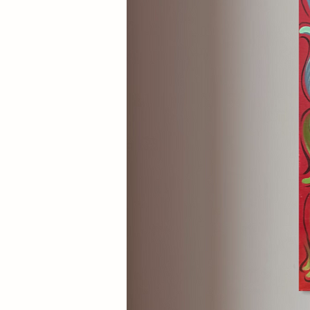
misura, permettendoti di crea
elegante all’interno del tuo sp
che non solo abbellisca, ma che
emozionale è in grado di soddi
sentimentale. Non perdere l’o
alla tua collezione, un'opera car
Visita il nostro sito e lasciati c