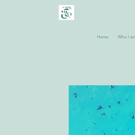
Home
Who I a