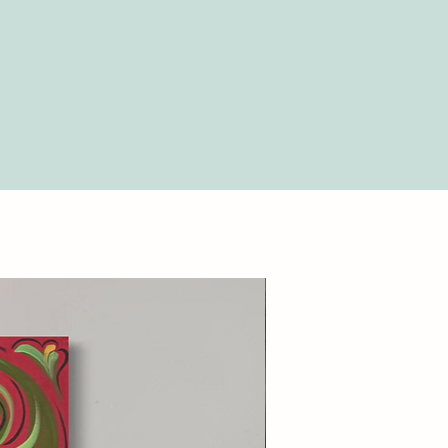
zo fornito dal Cliente.
nsulta la sezione del nostro sito
llare l’integrità del pacco al
”.
one. Se il pacco presenta danni, è
a consegna. In caso di danni dopo
ssario contattarci entro 24 ore,
del danno, per richiedere un
e 24 ore, il pacco sarà considerato
possibile richiedere un rimborso.
nsulta la sezione del nostro sito
”.