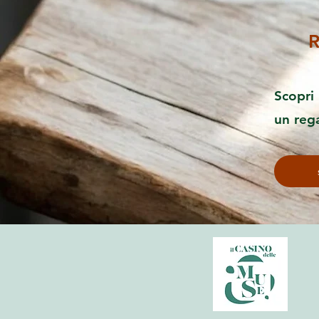
R
Scopri 
un reg