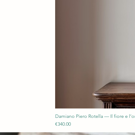
Damiano Piero Rotella — Il fiore e l’
Price
€340.00