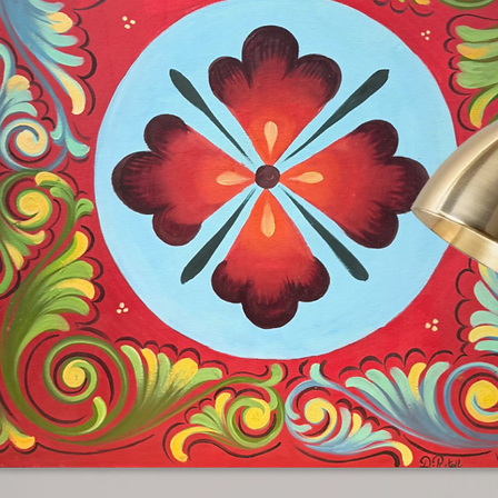
re una composizione davvero unica ed
azio. Perfetta per chi desidera un'opera
 parli al cuore, questa pittura
sfare ogni tua esigenza estetica e
ccasione di aggiungere un pezzo unico
ica di significato e bellezza.
onquistare dall’arte di Rita Lo Cascio!