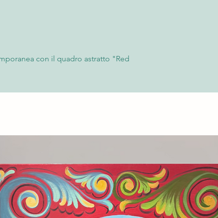
- Consegna all’indiriz
Per saperne di più co
Il Cliente deve contro
“Termini e Condizioni
momento della ricezi
possibile rifiutare l
l'accettazione, è nece
fornendo fotografie 
temporanea con il quadro astratto "Red
rimborso. Trascorse l
zata appositamente per la nostra
accettato e non sarà 
Questa straordinaria creazione fa parte
Per saperne di più co
 un viaggio visivo che cattura l’essenza
“Termini e Condizioni
l’utilizzo sapiente dell’acrilico su tela.
o d’arte da ammirare, ma anche un
a sua presenza in qualsiasi ambiente,
ette una sofisticata eleganza,
 lavoro. Ogni pennellata, ogni sfumatura
ione profonda, creando un legame unico
uò essere abbinato a un suo gemello di