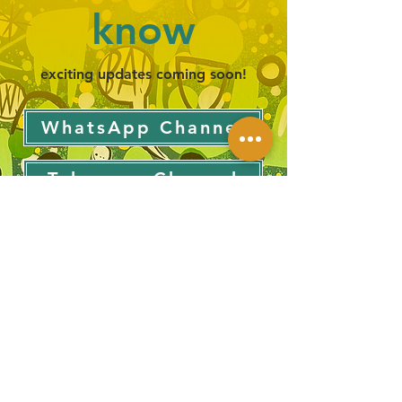
know
exciting updates coming soon!
WhatsApp Channel
Telegram Channel
Next Events
Newsletter
Biography
Contacts