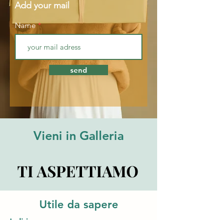
Add your mail
Name
send
Vieni in Galleria
TI ASPETTIAMO
TI ASPETTIAMO
Utile da sapere