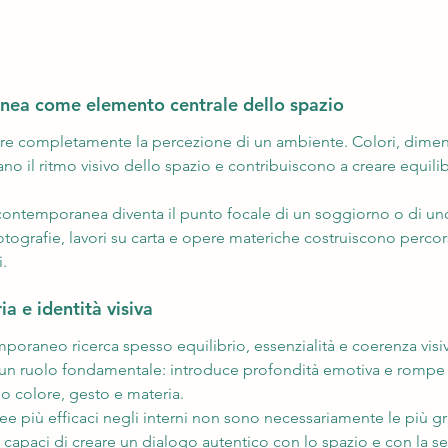
nea come elemento centrale dello spazio
e completamente la percezione di un ambiente. Colori, dimensi
 il ritmo visivo dello spazio e contribuiscono a creare equilibr
ra contemporanea diventa il punto focale di un soggiorno o di un
 fotografie, lavori su carta e opere materiche costruiscono percor
i.
a e identità visiva
mporaneo ricerca spesso equilibrio, essenzialità e coerenza visiv
 un ruolo fondamentale: introduce profondità emotiva e rompe l
so colore, gesto e materia.
 più efficaci negli interni non sono necessariamente le più gr
capaci di creare un dialogo autentico con lo spazio e con la sens