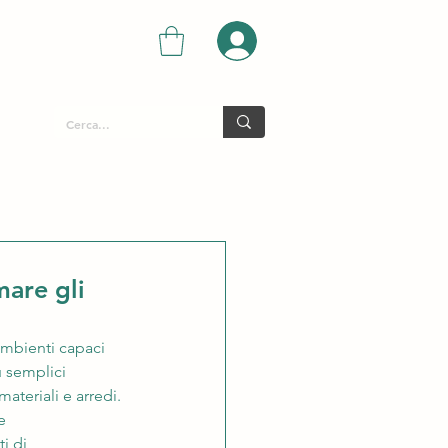
mare gli
ambienti capaci 
ù semplici 
ateriali e arredi.
e 
i di 