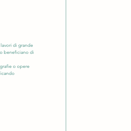
avori di grande 
o beneficiano di 
ografie o opere 
ficando 