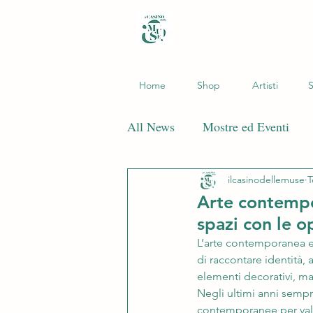
Home
Shop
Artisti
S
All News
Mostre ed Eventi
ilcasinodellemuse
T
Arte contempo
spazi con le o
L’arte contemporanea e
di raccontare identità,
elementi decorativi, ma
Negli ultimi anni sempr
contemporanee per valor