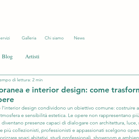
ervizi
Galleria
Chi siamo
News
Blog
Artisti
empo di lettura: 2 min
ranea e interior design: come trasfor
pere
 l’interior design condividono un obiettivo comune: costruire 
 atmosfera e sensibilità estetica. Le opere non rappresentano pi
 diventano presenze capaci di dialogare con architettura, luce, m
e più collezionisti, professionisti e appassionati scelgono oper
izzare spazi abitativi, studi professionali, showroom e ambient