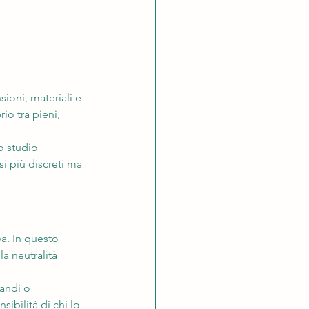
oni, materiali e 
io tra pieni, 
o studio 
si più discreti ma 
a. In questo 
a neutralità 
andi o 
ibilità di chi lo 