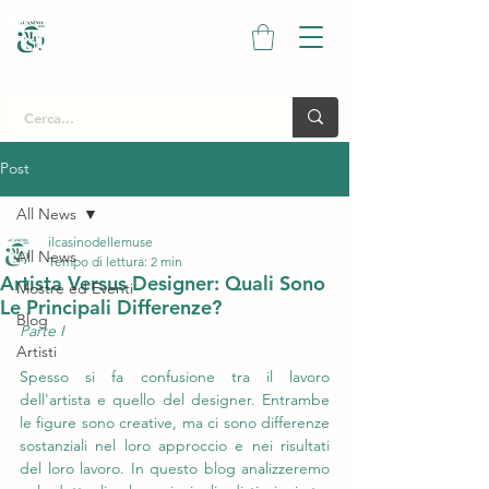
Post
All News
ilcasinodellemuse
All News
Tempo di lettura: 2 min
Artista Versus Designer: Quali Sono
Mostre ed Eventi
Le Principali Differenze?
Blog
Parte I
Artisti
Spesso si fa confusione tra il lavoro 
dell'artista e quello del designer. Entrambe 
le figure sono creative, ma ci sono differenze 
sostanziali nel loro approccio e nei risultati 
del loro lavoro. In questo blog analizzeremo 