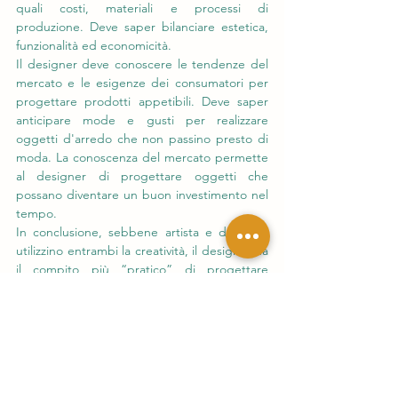
quali costi, materiali e processi di 
produzione. Deve saper bilanciare estetica, 
funzionalità ed economicità.
Il designer deve conoscere le tendenze del 
mercato e le esigenze dei consumatori per 
progettare prodotti appetibili. Deve saper 
anticipare mode e gusti per realizzare 
oggetti d'arredo che non passino presto di 
moda. La conoscenza del mercato permette 
al designer di progettare oggetti che 
possano diventare un buon investimento nel 
tempo.
In conclusione, sebbene artista e designer 
utilizzino entrambi la creatività, il designer ha 
il compito più “pratico” di progettare 
oggetti funzionali, economicamente 
realizzabili e appetibili per il mercato. 
L'artista invece può dare libero sfogo alla 
fantasia e creare opere d'arte non 
necessariamente utili o realizzabili.
arte contemporanea
arte
artista
design
creatività
lavoro d'arte
valore
designer
esigenze di mercato