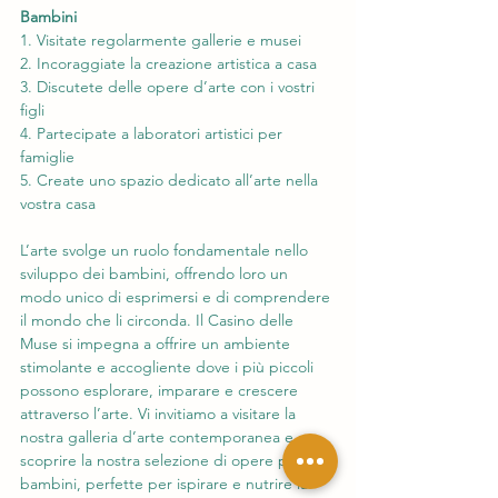
Bambini
1. Visitate regolarmente gallerie e musei  
2. Incoraggiate la creazione artistica a casa  
3. Discutete delle opere d’arte con i vostri 
figli  
4. Partecipate a laboratori artistici per 
famiglie  
5. Create uno spazio dedicato all’arte nella 
vostra casa  
L’arte svolge un ruolo fondamentale nello 
sviluppo dei bambini, offrendo loro un 
modo unico di esprimersi e di comprendere 
il mondo che li circonda. Il Casino delle 
Muse si impegna a offrire un ambiente 
stimolante e accogliente dove i più piccoli 
possono esplorare, imparare e crescere 
attraverso l’arte. Vi invitiamo a visitare la 
nostra galleria d’arte contemporanea e a 
scoprire la nostra selezione di opere per 
bambini, perfette per ispirare e nutrire la 