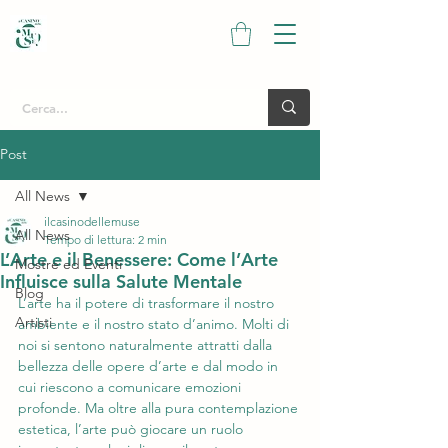
Post
All News
ilcasinodellemuse
All News
Tempo di lettura: 2 min
L’Arte e il Benessere: Come l’Arte
Mostre ed Eventi
Influisce sulla Salute Mentale
Blog
L’arte ha il potere di trasformare il nostro 
Artisti
ambiente e il nostro stato d’animo. Molti di 
noi si sentono naturalmente attratti dalla 
bellezza delle opere d’arte e dal modo in 
cui riescono a comunicare emozioni 
profonde. Ma oltre alla pura contemplazione 
estetica, l’arte può giocare un ruolo 