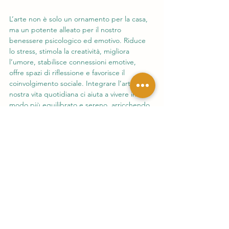
L’arte non è solo un ornamento per la casa, 
ma un potente alleato per il nostro 
benessere psicologico ed emotivo. Riduce 
lo stress, stimola la creatività, migliora 
l’umore, stabilisce connessioni emotive, 
offre spazi di riflessione e favorisce il 
coinvolgimento sociale. Integrare l’arte nella 
nostra vita quotidiana ci aiuta a vivere in 
modo più equilibrato e sereno, arricchendo 
la nostra mente e il nostro spirito. Quindi, 
non esitate a circondarvi di bellezza e a 
lasciarvi ispirare dalle opere d’arte che 
amate.
arte
lifestyle
Blog