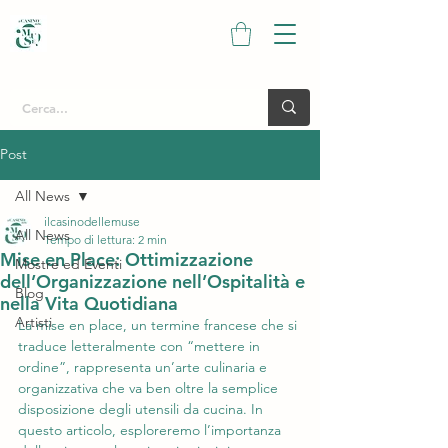
Post
All News
ilcasinodellemuse
All News
Tempo di lettura: 2 min
Mise en Place: Ottimizzazione
Mostre ed Eventi
dell’Organizzazione nell’Ospitalità e
Blog
nella Vita Quotidiana
Artisti
La mise en place, un termine francese che si 
traduce letteralmente con “mettere in 
ordine”, rappresenta un’arte culinaria e 
organizzativa che va ben oltre la semplice 
disposizione degli utensili da cucina. In 
questo articolo, esploreremo l’importanza 