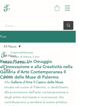
Post
All News
ilcasinodellemuse
All News
Tempo di lettura: 2 min
Renzo Piano: Un Omaggio
Mostre ed Eventi
all’Innovazione e alla Creatività nella
Blog
Galleria d’Arte Contemporanea Il
Artisti
Casino delle Muse di Palermo
Alla 
Galleria d’Arte Il Casino delle Muse
, 
situata nel cuore di Palermo, ci dedichiamo 
alla promozione dell’arte contemporanea e 
degli artisti storicizzati e riconosciuti che 
contribuiscono a rendere la scena artistica 