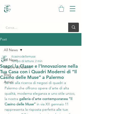
Post
All News
ilcasinodellemuse
All News
Tempo di lettura: 2 min
Scopri la Classe e l'Innovazione nella
Mostre ed Eventi
Tua Casa con i Quadri Moderni di “Il
Blog
Casino delle Muse” a Palermo
Artisti
Se sei alla ricerca di negozi di quadri a 
Palermo che offrono opere d'arte di alta 
qualità, moderna eleganza e uno stile unico, 
la nostra 
galleria d'arte contemporanea “Il 
Casino delle Muse” 
in via XII gennaio 11 
rappresenta la risposta perfetta alle tue 