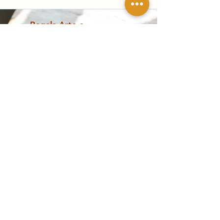
Regala Arte e
Cultura
Scopri la Gift Card del Casino delle Muse:
un regalo unico per ogni occasione!
scopri di più
Opere contemporanee, design e
collezionismo a Palermo
Esplora
Segui la galleria
Shop
Artisti
Pagamenti sicuri