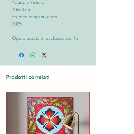
“Carta d'Artista”
70x50 cm
tecnica mista su carta
2025
Opera creata in esclusiva per la
galleria d’arte contemporanea
Il
Casino delle Muse
, di Palermo,
dall’artista
Benedetta Trudesti
per
la. Questa collezione si distingue
per una pittura essenziale e
Prodotti correlati
raffinata, dove materia e linea
vengono ridotte all’essenza per
creare un “vuoto pieno” che
cattura subito lo sguardo e dona
respiro all’ambiente.
Dietro l’apparente semplicità si
nasconde un accurato lavoro di