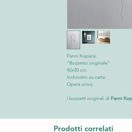
Fanni Kopácsi
“Bozzetto originale”
42x30 cm
Inchiostro su carta
Opera unica
I bozzetti originali di
Fanni Kop
della sua ricerca artistica, il l
un segno essenziale, libero e i
inchiostro, l’artista costruisce
come presenze sospese, lascia
Prodotti correlati