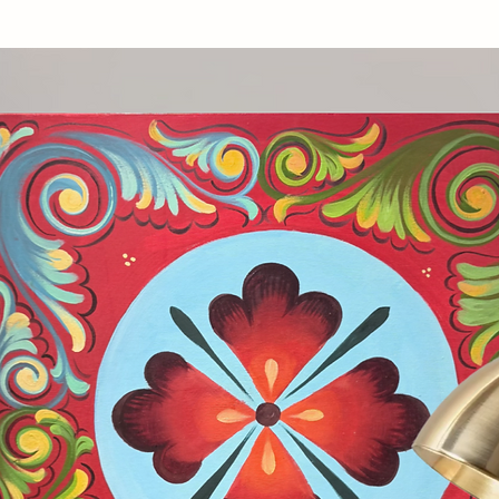
sce il punto di partenza del suo
ontinuo richiama idealmente il filo
re tessili, creando un dialogo costante
gni linea
diventa una traccia emotiva
,
elazioni e fragilità umane attraverso una
ale.
tori, questi lavori sono opere autonome
ompletezza espressiva.
La forza del
sizione e la spontaneità del tratto
tà poetica che caratterizza la produzione
no a inchiostro su carta nel formato 42
o, testimonianza diretta del processo
tenendo una propria autonomia
nsata per dialogare con le altre della