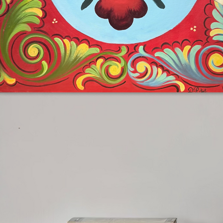
to, i bozzetti
possono essere accostati
ittici, trittici
o composizioni modulari
ità consente di costruire un
i adattarsi agli spazi e al gusto di ogni
itmo del segno e la continuità poetica