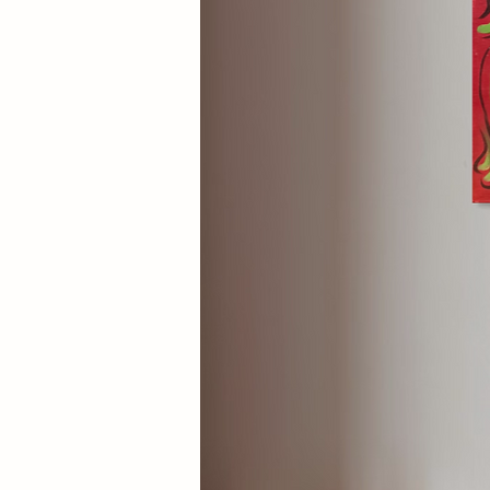
serie: grazie al medesimo forma
liberamente per creare eleganti d
personalizzate. Questa possibil
allestimento su misura, capace d
collezionista, valorizzando il r
dell’intera serie.