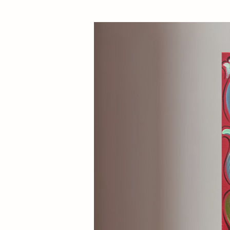
all’interpretazione personale.
La pratica del disegno costitui
linguaggio creativo. Il segno c
utilizzato nelle sue celebri ope
tra carta, tessuto e memoria. O
capace di raccontare identità, r
sorprendente essenzialità form
Più che semplici studi prepara
che possiedono una propria c
gesto
, l’equilibrio della compo
restituiscono tutta la sensibili
di Fanni Kopácsi.
Ogni bozzetto è realizzato a ma
× 30 cm ed è un esemplare unic
creativo dell’artista. Pur man
espressiva, ciascuna opera è pe