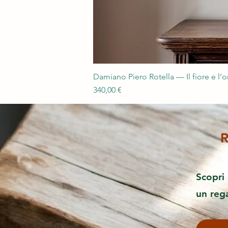
Damiano Piero Rotella — Il fiore e l’
Prezzo
340,00 €
R
Scopri 
un reg