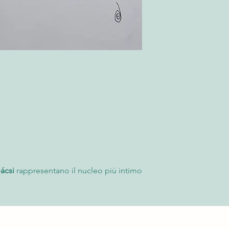
- Consegna all’indiriz
Per saperne di più co
Il Cliente deve contro
“Termini e Condizioni
momento della ricezi
possibile rifiutare l
l'accettazione, è nece
fornendo fotografie 
rimborso. Trascorse l
accettato e non sarà 
Per saperne di più co
“Termini e Condizioni
ácsi
rappresentano il nucleo più intimo
uogo in cui l’idea prende forma attraverso
mmediato. Con pochi tratti di
 figure che sembrano affiorare dalla carta
ndo spazio all’immaginazione e