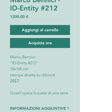
ID-Entity #212
Prezzo
1200,00 €
Aggiungi al carrello
Acquista ora
Marco Bennici
"ID-Entity #212"
70x100 cm
stampa diretta su dibond
2017
Quest’opera fa parte di una serie
straordinaria realizzata dal
fotografo Marco Bennici presso il
INFORMAZIONI AGGIUNTIVE
teatro Cicero di Cefalù.