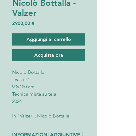
Nicolò Bottalla -
Valzer
Prezzo
2900,00 €
Aggiungi al carrello
Acquista ora
Nicolò Bottalla
“Valzer”
90x120 cm
Tecnica mista su tela
2024
In “Valzer”, Nicolò Bottalla
dedica la propria ricerca artistica
a Piazza Croce dei Vespri, uno
INFORMAZIONI AGGIUNTIVE