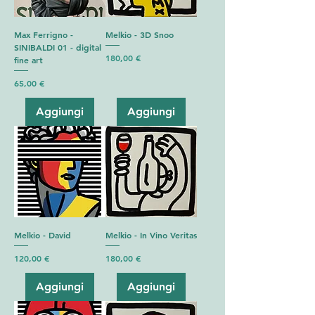
Max Ferrigno -
Melkio - 3D Snoo
SINIBALDI 01 - digital
Prezzo
180,00 €
fine art
Prezzo
65,00 €
Aggiungi
Aggiungi
Melkio - David
Melkio - In Vino Veritas
Prezzo
Prezzo
120,00 €
180,00 €
Aggiungi
Aggiungi