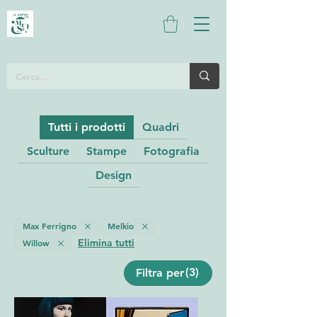
Tutti i prodotti
Quadri
Sculture
Stampe
Fotografia
Design
Max Ferrigno
Melkio
Elimina tutti
Willow
(3)
Filtra per