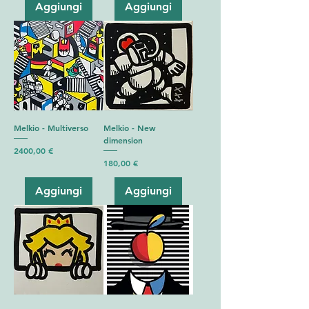
Aggiungi
Aggiungi
Melkio - Multiverso
Melkio - New
dimension
Prezzo
2400,00 €
Prezzo
180,00 €
Aggiungi
Aggiungi