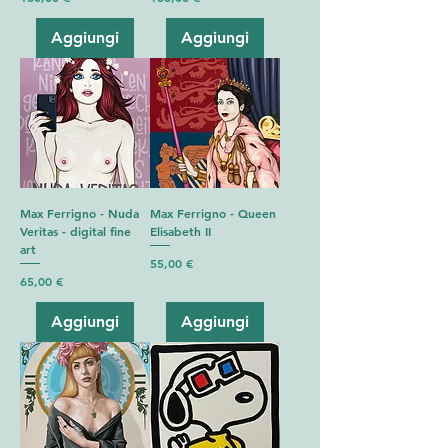
Aggiungi
Aggiungi
Max Ferrigno - Nuda
Max Ferrigno - Queen
Veritas - digital fine
Elisabeth II
art
Prezzo
55,00 €
Prezzo
65,00 €
Aggiungi
Aggiungi