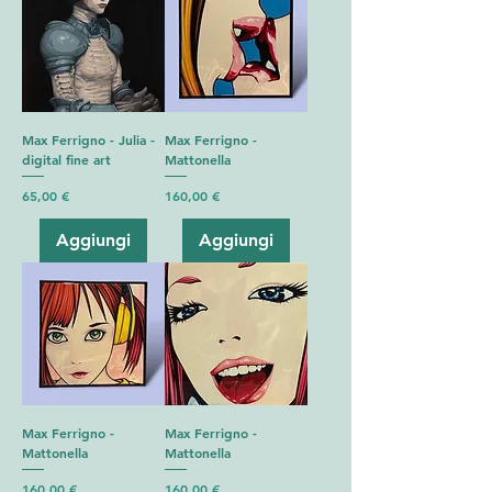
Max Ferrigno - Julia -
Max Ferrigno -
digital fine art
Mattonella
Prezzo
Prezzo
65,00 €
160,00 €
Aggiungi
Aggiungi
Max Ferrigno -
Max Ferrigno -
Mattonella
Mattonella
Prezzo
Prezzo
160,00 €
160,00 €