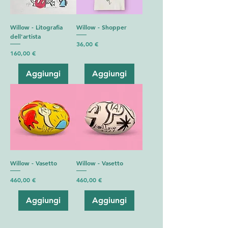
Willow - Litografia
Willow - Shopper
dell'artista
Prezzo
36,00 €
Prezzo
160,00 €
Aggiungi
Aggiungi
Willow - Vasetto
Willow - Vasetto
Prezzo
Prezzo
460,00 €
460,00 €
Aggiungi
Aggiungi