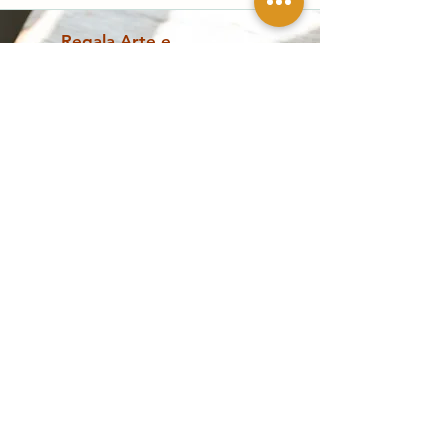
raffinata luce di Max Ferrigno.
Regala Arte e
Cultura
Scopri la Gift Card del Casino delle Muse:
un regalo unico per ogni occasione!
scopri di più
Opere contemporanee, design e
collezionismo a Palermo
Esplora
Segui la galleria
Shop
Artisti
Pagamenti sicuri
Servizi