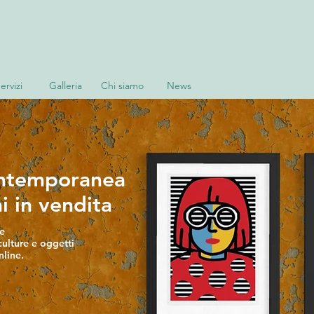
ervizi
Galleria
Chi siamo
News
ontemporanea
i in vendita
te
ulture e oggetti
nline.