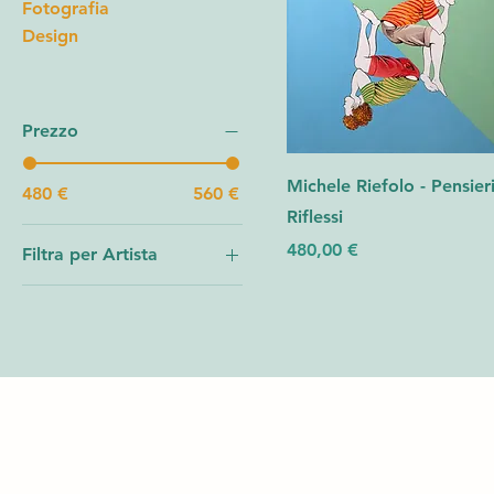
Fotografia
Design
Prezzo
Michele Riefolo - Pensier
480 €
560 €
Riflessi
Prezzo
480,00 €
Filtra per Artista
Michele Riefolo