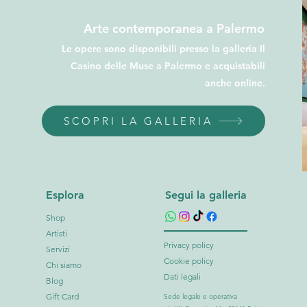
Arte contemporanea a Palermo
Le opere sono disponibili presso la galleria Il
Casino delle Muse a Palermo e acquistabili
anche online.
SCOPRI LA GALLERIA
Esplora
Segui la galleria
Shop
Artisti
Privacy policy
Servizi
Cookie policy
Chi siamo
Dati legali
Blog
Gift Card
Sede legale e operativa