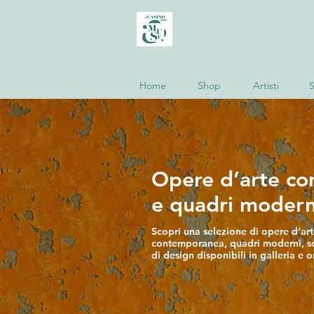
Home
Shop
Artisti
S
Opere d’arte c
e quadri modern
Scopri una selezione di opere d’ar
contemporanea, quadri moderni, sc
di design disponibili in galleria e o