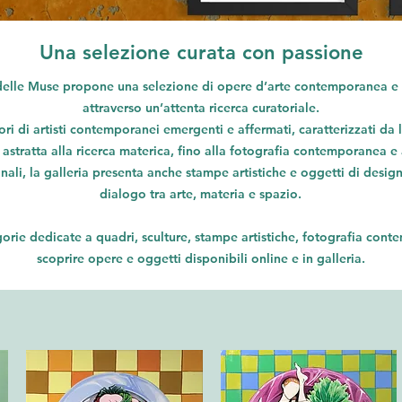
Una selezione curata con passione
o delle Muse propone una selezione di opere d’arte contemporanea e 
attraverso un’attenta ricerca curatoriale.
ri di artisti contemporanei emergenti e affermati, caratterizzati da li
 astratta alla ricerca materica, fino alla fotografia contemporanea e a
nali, la galleria presenta anche stampe artistiche e oggetti di desig
dialogo tra arte, materia e spazio.
gorie dedicate a
quadri
,
sculture
,
stampe
artistiche
,
fotografia cont
scoprire opere e oggetti disponibili online e in galleria.​​