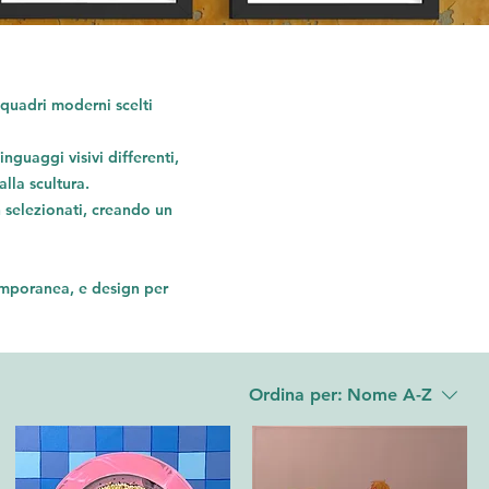
quadri moderni scelti
nguaggi visivi differenti,
lla scultura.
n selezionati, creando un
emporanea
, e
design
per
Ordina per:
Nome A-Z