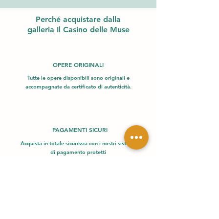
Perché acquistare dalla
galleria Il Casino delle Muse
OPERE ORIGINALI
Tutte le opere disponibili sono originali e
accompagnate da certificato di autenticità.
PAGAMENTI SICURI
Acquista in totale sicurezza con i nostri sistemi
di pagamento protetti
SPEDIZIONE SICURA
Consegniamo rapidamente e in sicurezza,
garantendo l'integrità delle opere d'arte