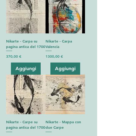
Nikarte - Carpa su
Nikarte - Carpa
pagina antica del 1700
Valencia
Prezzo
Prezzo
370,00 €
1300,00 €
Aggiungi
Aggiungi
Nikarte - Carpe su
Nikarte - Mappa con
pagina antica del 1700
due Carpe