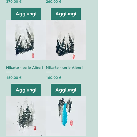
Prezzo
Prezzo
370,00 €
260,00 €
Aggiungi
Aggiungi
Nikarte - serie Alberi
Nikarte - serie Alberi
Prezzo
Prezzo
160,00 €
160,00 €
Aggiungi
Aggiungi