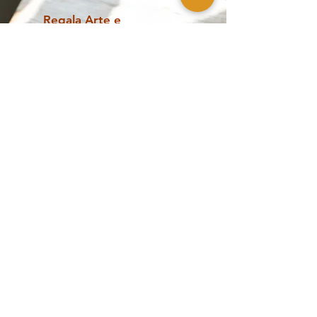
Regala Arte e
Cultura
Scopri la Gift Card del Casino delle Muse:
un regalo unico per ogni occasione!
scopri di più
Opere contemporanee, design e
collezionismo a Palermo
The Casino of
Esplora
the Muses
Shop
Artisti