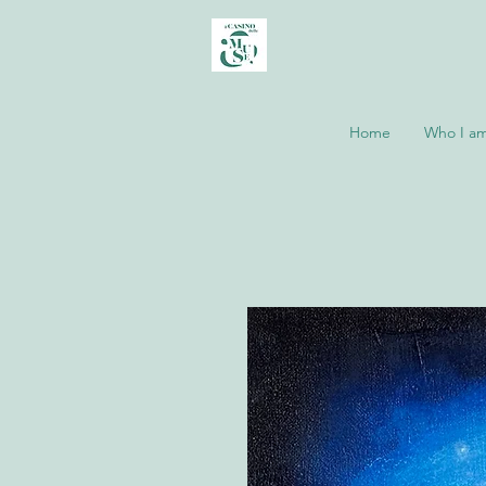
Home
Who I a