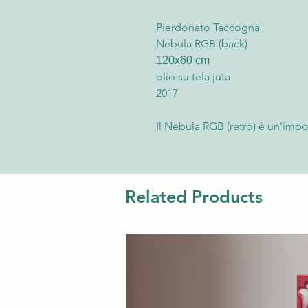
Pierdonato Taccogna
Nebula RGB (back)
120x60 cm
olio su tela juta
2017
Il Nebula RGB (retro) è un'imp
Taccogna, realizzata nel 2017 co
di 120x60 cm. Caratterizzato da
composita verticale, questo qu
gemello Nebula RGB (front), co
Related Products
L'opera si distingue per il suo 
creare una suggestiva atmosfera
pittoriche da parte dell'artista
un'aggiunta di grande impatto p