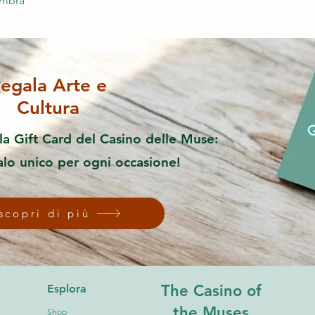
ombra
egala Arte e
Cultura
la Gift Card del Casino delle Muse:
alo unico per ogni occasione!
scopri di più
The Casino of
Esplora
the Muses
Shop