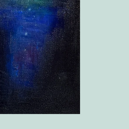
- Consegna all’indiriz
Per saperne di più co
Il Cliente deve contro
“Termini e Condizioni
momento della ricezi
possibile rifiutare l
l'accettazione, è nece
fornendo fotografie 
rimborso. Trascorse l
accettato e non sarà 
Per saperne di più co
“Termini e Condizioni