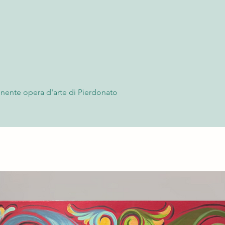
onente opera d'arte di Pierdonato
n olio su tela di juta e dalle dimensioni
 tonalità scure e dalla costruzione
adro è perfettamente abbinabile al suo
me si può notare dal rendering.
grande carattere e la sua capacità di
 grazie all'uso sapiente delle tecniche
. Il Nebula RGB (retro) sarà senza dubbio
er la vostra collezione d'arte.