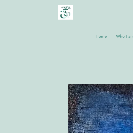
Home
Who I a