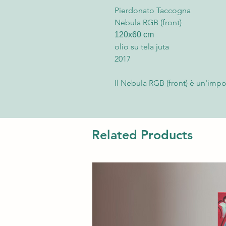
Pierdonato Taccogna
Nebula RGB (front)
120x60 cm
olio su tela juta
2017
Il Nebula RGB (front) è un'imp
Taccogna, realizzata nel 2017 co
di 120x60 cm. Caratterizzato da
composita verticale, questo qu
gemello Nebula RGB (back), co
Related Products
L'opera si distingue per il suo 
creare una suggestiva atmosfera
pittoriche da parte dell'artista
un'aggiunta di grande impatto p