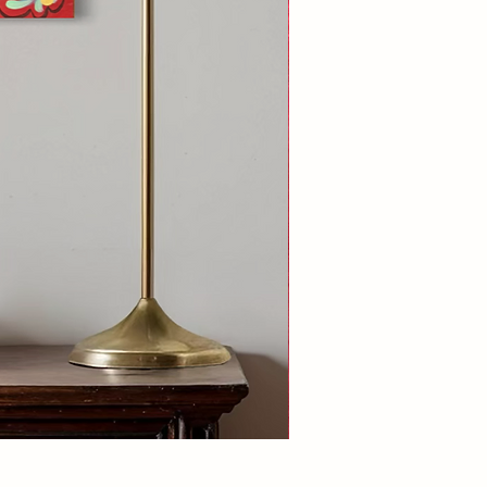
Damiano Piero Rotella — 