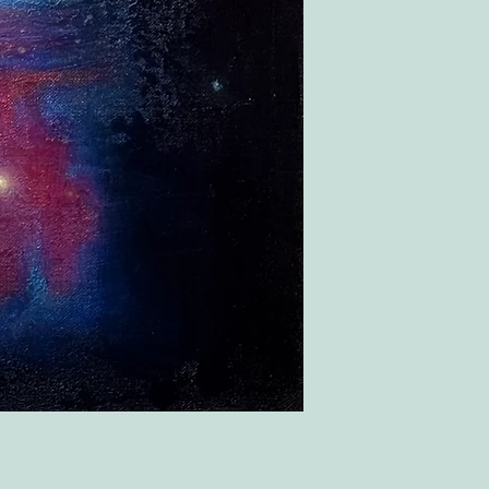
- Consegna all’indiriz
Per saperne di più co
Il Cliente deve contro
“Termini e Condizioni
momento della ricezi
possibile rifiutare l
l'accettazione, è nece
fornendo fotografie 
rimborso. Trascorse l
accettato e non sarà 
Per saperne di più co
“Termini e Condizioni