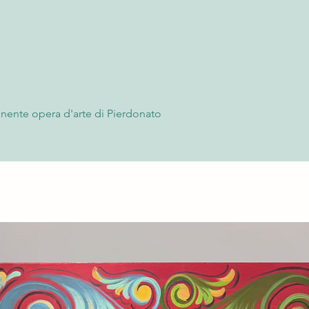
onente opera d'arte di Pierdonato
n olio su tela di juta e dalle dimensioni
 tonalità scure e dalla costruzione
adro è perfettamente abbinabile al suo
me si può notare dal rendering.
grande carattere e la sua capacità di
 grazie all'uso sapiente delle tecniche
. Il Nebula RGB (front) sarà senza dubbio
er la vostra collezione d'arte.