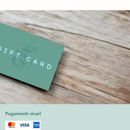
Price
€480.00
Pagamenti sicuri