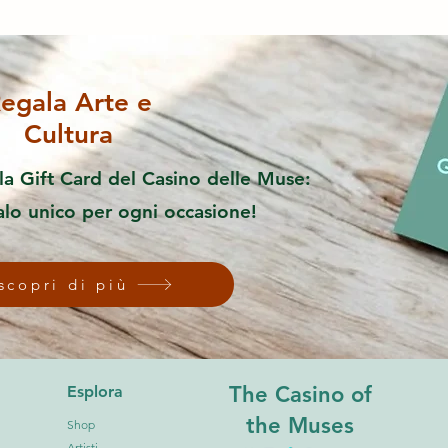
egala Arte e
Cultura
la Gift Card del Casino delle Muse:
alo unico per ogni occasione!
scopri di più
The Casino of
Esplora
the Muses
Shop
Artisti