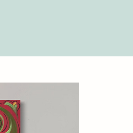
zo fornito dal Cliente.
nsulta la sezione del nostro sito
llare l’integrità del pacco al
”.
one. Se il pacco presenta danni, è
a consegna. In caso di danni dopo
ssario contattarci entro 24 ore,
del danno, per richiedere un
e 24 ore, il pacco sarà considerato
possibile richiedere un rimborso.
nsulta la sezione del nostro sito
”.