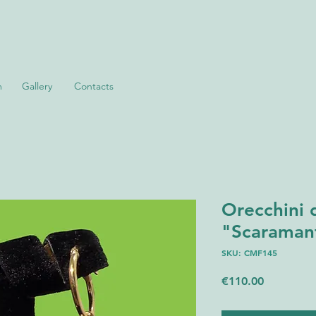
m
Gallery
Contacts
Orecchini d
"Scaraman
SKU: CMF145
Price
€110.00