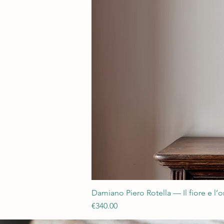
Damiano Piero Rotella — Il fiore e l’
Price
€340.00