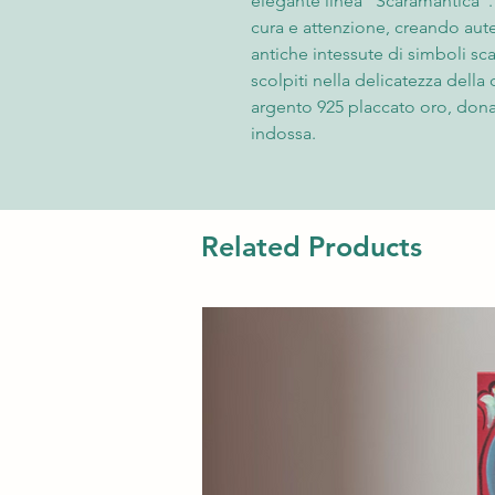
elegante linea "Scaramantica".
cura e attenzione, creando aut
antiche intessute di simboli sca
scolpiti nella delicatezza della 
argento 925 placcato oro, donan
indossa.
La linea "Scaramantica" è un inn
per arricchire qualsiasi outfit c
orecchini pendenti, girocollo e 
Related Products
dettagli raffinati, diventano pr
sguardi di chi sa apprezzare la 
Lasciati incantare dalla bellezz
guardare oltre la superficie, a 
simboli. La linea "Scaramantic
e proprio portatore di fortuna e
brillare con stile e originalità.