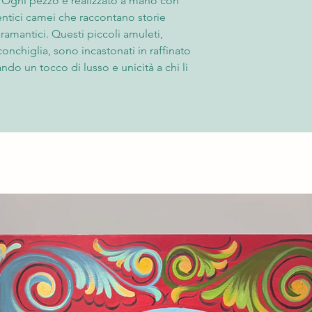
 Ogni pezzo è realizzato a mano con
- Consegna all’indiriz
Per saperne di più co
entici camei che raccontano storie
Il Cliente deve contro
“Termini e Condizioni
ramantici. Questi piccoli amuleti,
momento della ricezi
possibile rifiutare l
conchiglia, sono incastonati in raffinato
l'accettazione, è nece
do un tocco di lusso e unicità a chi li
fornendo fotografie 
rimborso. Trascorse l
accettato e non sarà 
o alla leggerezza e alla gioia, perfetta
Per saperne di più co
on un carattere simpatico e vivace. Gli
“Termini e Condizioni
gli anelli, con le loro forme eleganti e i
otagonisti di ogni look, catturando gli
magia del design artigianale italiano.
a dei dettagli: ogni pezzo è un invito a
scoprire un mondo di significati e
a" non è solo un accessorio, ma un vero
 positività, ideale per chi desidera