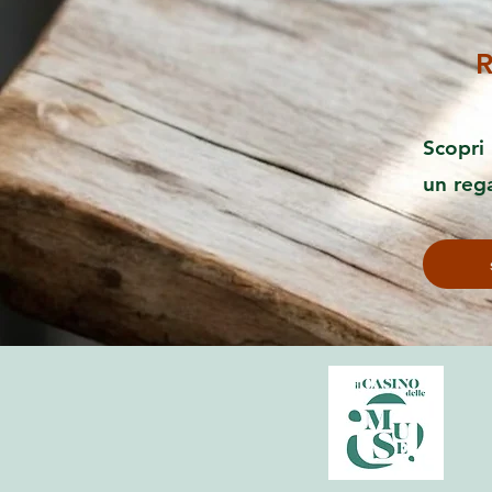
R
Scopri 
un reg