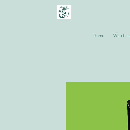
Home
Who I a