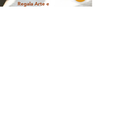
Regala Arte e
Cultura
Scopri la Gift Card del Casino delle Muse:
un regalo unico per ogni occasione!
scopri di più
Opere contemporanee, design e
collezionismo a Palermo
The Casino of
Esplora
the Muses
Shop
Artisti
Pagamenti sicuri
Servizi