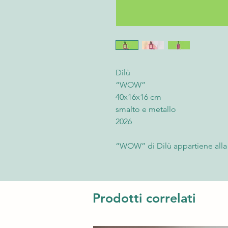
Dilù
“WOW”
40x16x16 cm
smalto e metallo
2026
“WOW” di Dilù appartiene alla 
opere in cui parole, simboli e
contemporanea vengono trasform
visivo. Attraverso una composizi
formano la parola “WOW”, l’art
Prodotti correlati
unire design, ironia e narrazion