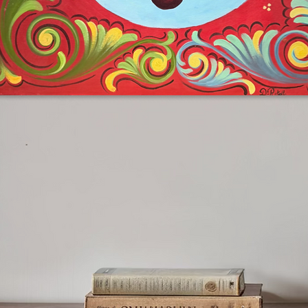
me opera autonoma oppure dialogare
 Manifesto, dando vita a composizioni in
no una nuova grammatica visiva tra arte
use, questa scultura di Dilù rappresenta
uaggio, forma e comunicazione