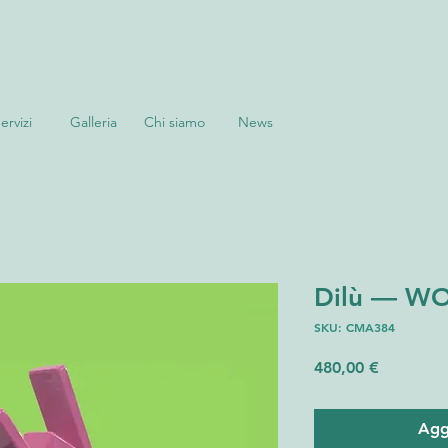
ervizi
Galleria
Chi siamo
News
Dilù — W
SKU: CMA384
Prezzo
480,00 €
Aggi