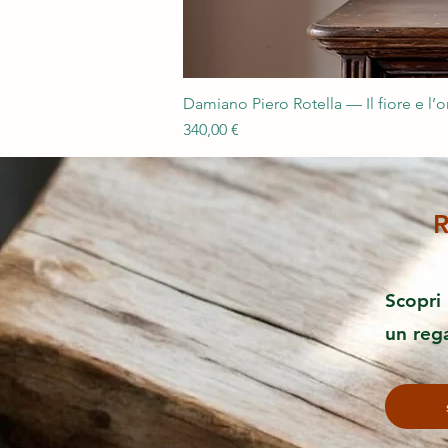
Damiano Piero Rotella — Il fiore e l’
Prezzo
340,00 €
R
Scopri 
un reg