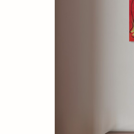
“WOW” può essere esposta co
con altre creazioni della serie
cui parole e simboli costruisco
contemporanea e design.
Presentata da Il Casino delle M
un incontro originale tra ling
contemporanea.