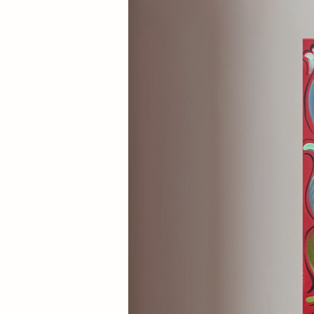
La struttura si sviluppa come 
impossibile tra pieni e vuoti. 
stilizzata sostiene la lettera 
umano che trasforma la parola i
scultura assume così una dimen
leggerezza convivono in perfett
Il contrasto tra il fucsia intenso
della base amplifica la forza gr
integrante del linguaggio vis
immediatamente riconoscibile 
a distanza.
Con “WOW”, Dilù riflette sul va
contemporanea. Una semplice e
materia e volume, diventando s
immaginazione. L’opera invita a 
sorprendere che spesso viene as
quotidiana.