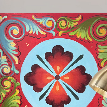
un equilibrio apparentemente
Al centro della composizione una figura
superiore, introducendo un elemento
n una piccola scena teatrale. La
sione narrativa, dove gesto, tensione e
o equilibrio.
 delle lettere e il nero della figura e
afica dell’opera. Il colore diventa parte
ivo, contribuendo a rendere “WOW”
e capace di catturare lo sguardo anche
lore dello stupore nella società
sclamazione viene trasformata in
imbolo di meraviglia, sorpresa e
riscoprire quella capacità di lasciarsi
sorbita dalla velocità della vita