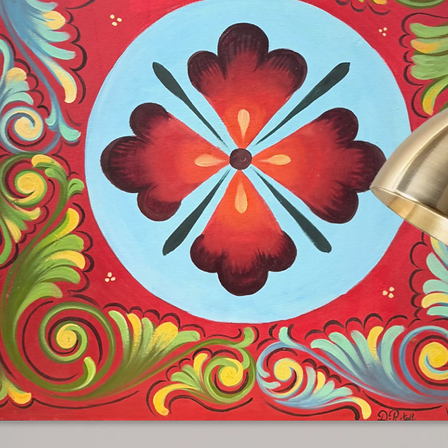
mina ogni riferimento grafico delle
iando emergere la forma archetipica del
enziale e nostalgica. L’estetica
n il collectible design contemporaneo,
t-pop europeo.
ttamente in ambienti creativi, interior
icate alla pop culture e al design
lvadanaio, l’opera diventa una
to tra gioco, memoria e consumo
Muse, galleria d’arte contemporanea a
 unisce design, ironia e cultura visiva
ione essenziale e provocatoria.