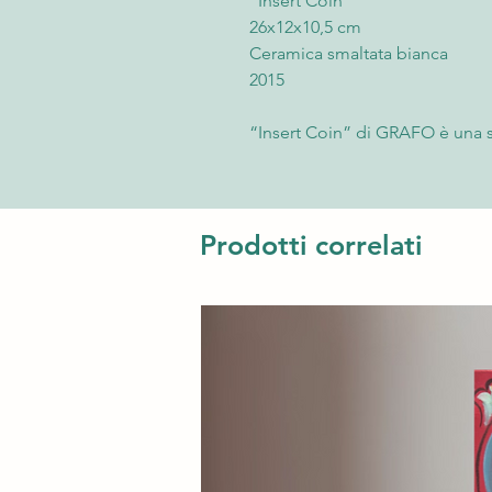
“Insert Coin”
26x12x10,5 cm
Ceramica smaltata bianca
2015
“Insert Coin” di GRAFO è una
trasforma il classico cabinato a
minimale e concettuale. Appart
realizzata in ceramica smaltata
dei simboli più iconici della c
Prodotti correlati
generazionale contemporaneo
Il lavoro gioca sul contrasto t
immediato, e il salvadanaio, s
denaro. Il celebre gesto dell’“i
segnava l’inizio della partita, v
e domestica, trasformando un 
scultura dal forte valore simbol