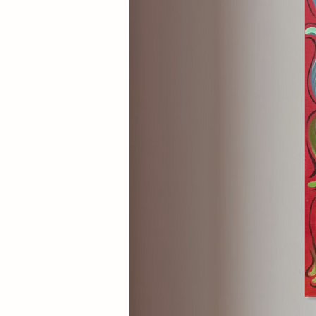
La superficie bianca lucida eli
arcade machine originali, lasc
cabinato come una presenza ess
minimale dell’opera dialoga co
la cultura pop e il design pos
“Insert Coin” si inserisce perfe
contemporanei e collezioni ded
ironico. Più che un semplice sa
riflessione sottile sul rappor
contemporaneo.
Presentata da Il Casino delle 
Palermo, questa opera di GRAFO
contemporanea in una composiz