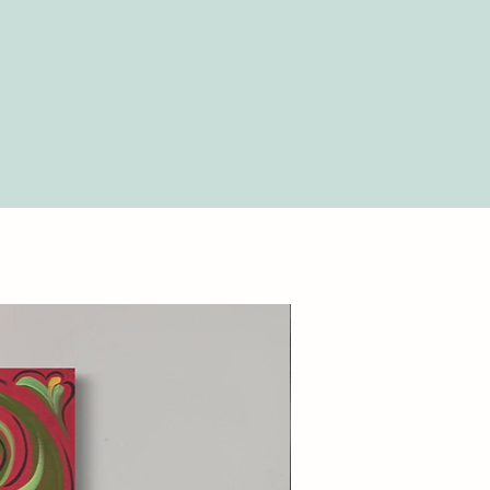
del pacco. Eventuali danni visibili
dizioni” della galleria online Il
tati immediatamente al corriere
ro 24 ore dall’accettazione della
 fotografie dettagliate del danno.
ioni consulta la sezione “Termini e