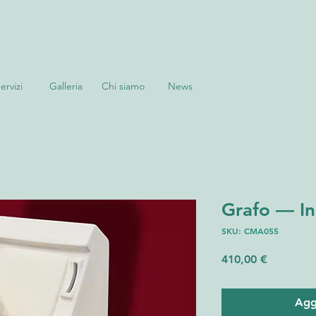
ervizi
Galleria
Chi siamo
News
Grafo — In
SKU: CMA055
Prezzo
410,00 €
Aggi