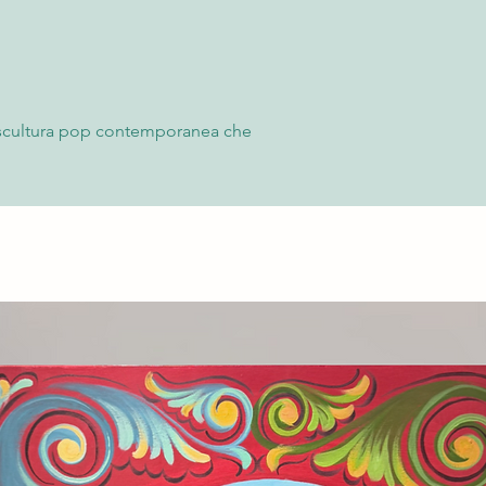
verificare l’integrità 
sezione “Termini e Con
devono essere contes
Casino delle Muse.
oppure comunicati ent
spedizione, allegando
Per maggiori informaz
Condizioni” del sito.
 scultura pop contemporanea che
rcade anni ’80 in un salvadanaio
enente alla collezione ViceVersus è
 bianca, l’opera rilegge con ironia uno
ultura videoludica e dell’immaginario
.
ra il videogioco, legato al consumo
imbolo di accumulo e conservazione del
nsert coin”, che nelle sale giochi
iene qui reinterpretato in chiave ironica
oggetto popolare in una piccola
ico.