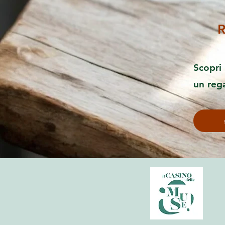
R
Scopri 
un reg