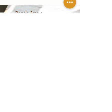
all'anima.
Regala Arte e
Cultura
Scopri la Gift Card del Casino delle Muse:
un regalo unico per ogni occasione!
scopri di più
Opere contemporanee, design e
collezionismo a Palermo
Esplora
Segui la galleria
Shop
Artisti