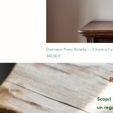
Damiano Piero Rotella — Il fiore e l’
Prezzo
340,00 €
R
Scopri 
un reg