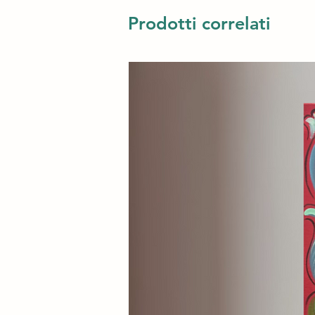
chiave contemporanea. La combi
insoliti, come antiche pagine d
Prodotti correlati
un'opera d'arte, ma una vera e 
Aggiungi questo pezzo unico all
in un viaggio che celebra l’inc
tra l'uomo e la natura.