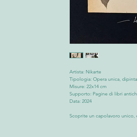
Artista: Nikarte
Tipologia: Opera unica, dipint
Misure: 22x14 cm
Supporto: Pagine di libri antich
Data: 2024
Scoprite un capolavoro unico, d
ha studiato l'arte del sumie i
personale e unica dell'arte tra