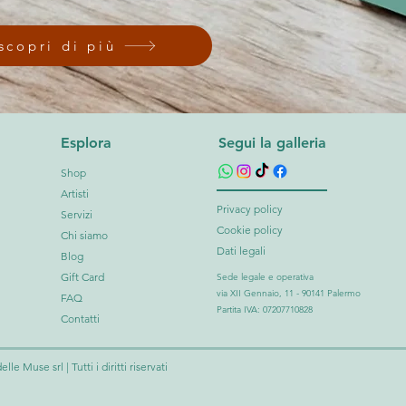
scopri di più
Esplora
Segui la galleria
Shop
Artisti
Privacy policy
Servizi
Cookie policy
Chi siamo
Dati legali
Blog
Gift Card
Sede legale e operativa
via XII Gennaio, 11 - 90141 Palermo
FAQ
Partita IVA: 07207710828
Contatti
le Muse srl | Tutti i diritti riservati