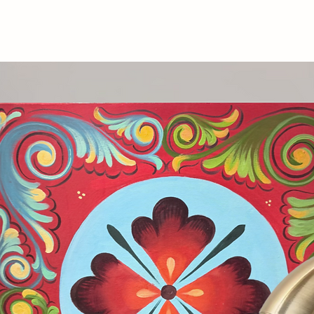
nazione di colori vibranti e supporti
i libri, rende ogni pezzo non solo
propria storia da raccontare.
a tua collezione e lasciati trasportare
ontro tra culture e il profondo legame