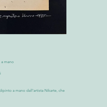
- Consegna all’indiriz
Per saperne di più co
Il Cliente deve contro
“Termini e Condizioni
momento della ricezi
possibile rifiutare l
l'accettazione, è nece
fornendo fotografie 
rimborso. Trascorse l
accettato e non sarà 
Per saperne di più co
“Termini e Condizioni
a a mano
i
ipinto a mano dall'artista Nikarte, che
n Giappone. Ogni opera è un'espressione
dizionale giapponese, rielaborata in