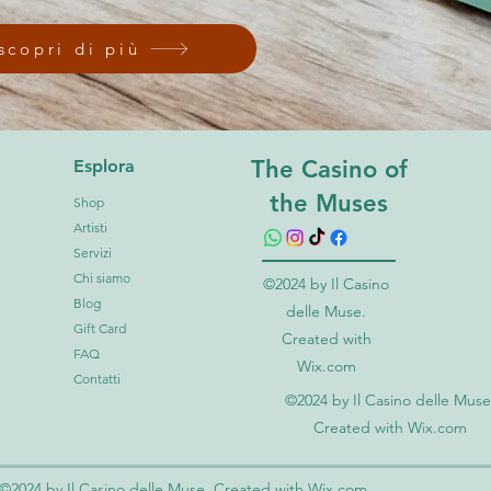
scopri di più
The Casino of
Esplora
the Muses
Shop
Artisti
Servizi
Chi siamo
©2024 by Il Casino
Blog
delle Muse.
Gift Card
Created with
FAQ
Wix.com
Contatti
©2024 by Il Casino delle Muse
Created with Wix.com
©2024 by Il Casino delle Muse. Created with Wix.com