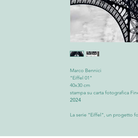
Marco Bennici
"Eiffel 01"
40x30 cm
stampa su carta fotografica Fin
2024
La serie "Eiffel", un progetto 
la celebre Torre Eiffel attraver
fotografia, realizzata in formato
è un manifesto di eleganza e i