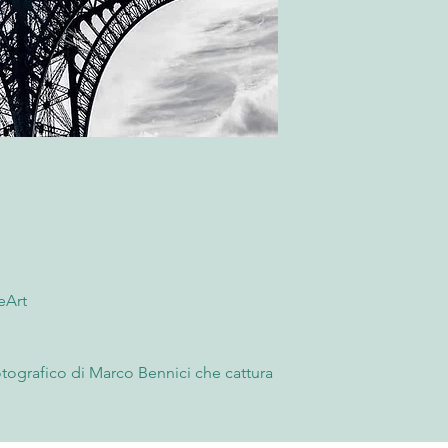
“Termini e Condizioni
momento della ricezi
possibile rifiutare l
l'accettazione, è nece
fornendo fotografie 
rimborso. Trascorse l
accettato e non sarà 
Per saperne di più co
“Termini e Condizioni
eArt
fotografico di Marco Bennici che cattura
so un obiettivo inedito e audace. Ogni
 30x40 cm su carta fotografica fine art,
nnovazione, testimonianza dell'arte