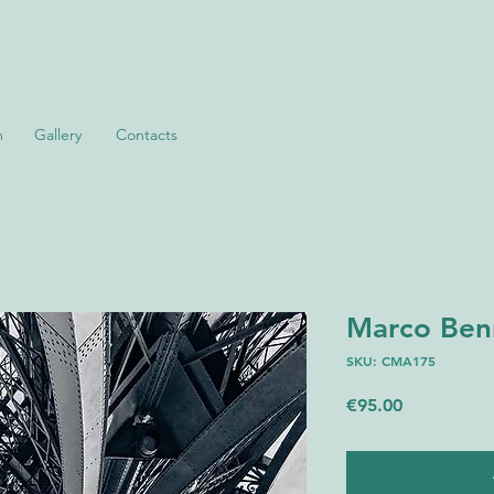
m
Gallery
Contacts
Marco Benni
SKU: CMA175
Price
€95.00