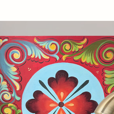
a Torre con una nuova vita, trattandola
ngegneristico, ma come una figura
 sinuose e la maestosa architettura.
omorfica rende omaggio alla bellezza e
uttura, trasformando l’iconico simbolo di
 e alla forza.
la fotografia e i cieli limpidi, talvolta
lteriormente la narrazione visiva,
un viaggio emotivo e contemplativo.
di riflessione, un invito a scoprire la
te e affascinanti.
a collezione di immagini; è
 bellezza, un’esperienza sensoriale che
ngegneria e arte, di spirito e struttura.