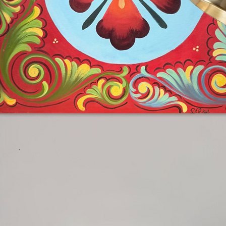
ate da Bennici, dove ogni opera è un
to a adornare gli spazi più sofisticati
one con altri scatti della stessa serie.