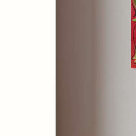
Scoprite le magnificenze rivel
frammento di poesia visiva, pron
da sola o creando una composizi