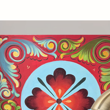
a Torre con una nuova vita, trattandola
ngegneristico, ma come una figura
 sinuose e la maestosa architettura.
omorfica rende omaggio alla bellezza e
uttura, trasformando l’iconico simbolo di
 e alla forza.
la fotografia e i cieli limpidi, talvolta
lteriormente la narrazione visiva,
un viaggio emotivo e contemplativo.
di riflessione, un invito a scoprire la
te e affascinanti.
a collezione di immagini; è
 bellezza, un’esperienza sensoriale che
ngegneria e arte, di spirito e struttura.