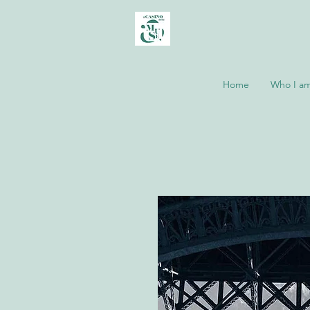
Home
Who I a