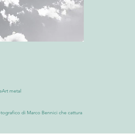
“Termini e Condizioni
momento della ricezi
possibile rifiutare l
l'accettazione, è nece
fornendo fotografie 
rimborso. Trascorse l
accettato e non sarà 
Per saperne di più co
“Termini e Condizioni
eArt metal
fotografico di Marco Bennici che cattura
so un obiettivo inedito e audace. Ogni
 30x40 cm su carta fotografica fine art,
nnovazione, testimonianza dell'arte