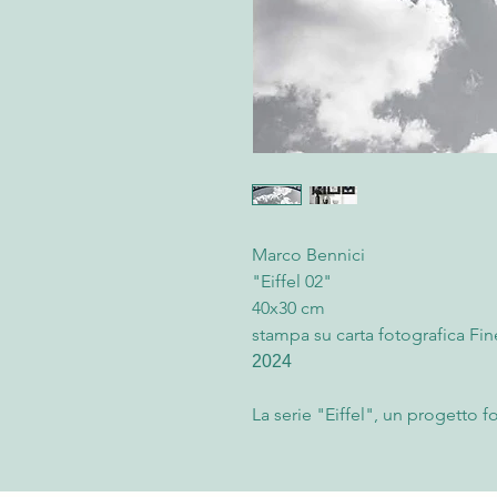
Marco Bennici
"Eiffel 02"
40x30 cm
stampa su carta fotografica Fin
2024
La serie "Eiffel", un progetto 
la celebre Torre Eiffel attraver
fotografia, realizzata in formato
è un manifesto di eleganza e i