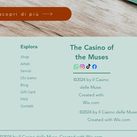
scopri di più
The Casino of
Esplora
the Muses
Shop
Artisti
Servizi
Chi siamo
©2024 by Il Casino
Blog
delle Muse.
Gift Card
Created with
FAQ
Wix.com
Contatti
©2024 by Il Casino delle Muse
Created with Wix.com
©2024 by Il Casino delle Muse. Created with Wix.com