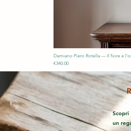
Damiano Piero Rotella — Il fiore e l’
Price
€340.00
R
Scopri 
un reg