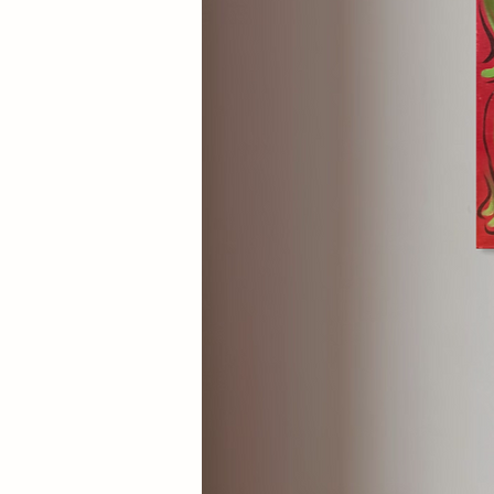
Scoprite le magnificenze rivel
frammento di poesia visiva, pron
da sola o creando una composizi