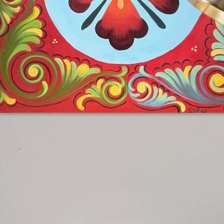
ate da Bennici, dove ogni opera è un
to a adornare gli spazi più sofisticati
one con altri scatti della stessa serie.