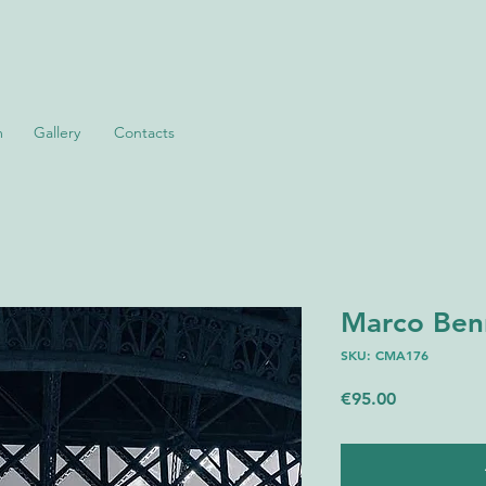
m
Gallery
Contacts
Marco Benni
SKU: CMA176
Price
€95.00