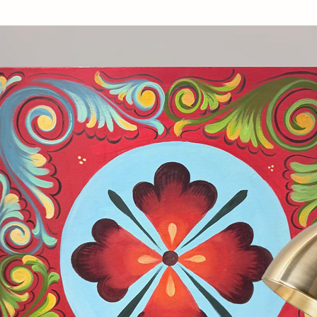
carattere per chi cerca un lavoro
rte impatto visivo.