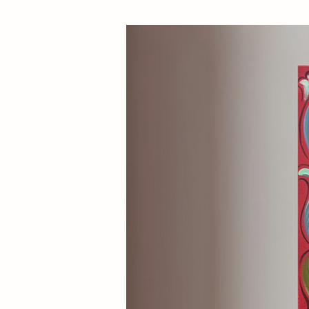
contemporanea, è una scelta di 
autentico, riconoscibile e di fo