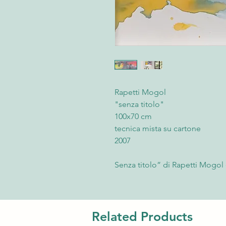
Rapetti Mogol
"senza titolo"
100x70 cm
tecnica mista su cartone
2007
Senza titolo” di Rapetti Mogol 
2008 con tecnica mista su cart
distingue per dettagli intricati,
mescolanza di colori e texture
fascino, capace di catturare lo 
Related Products
ambiente. Pezzo unico, ideale p