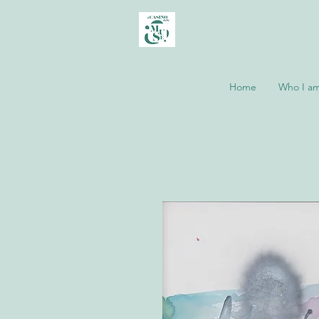
Home
Who I a