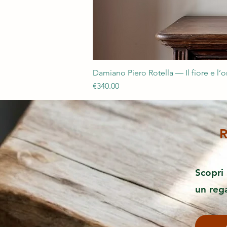
Damiano Piero Rotella — Il fiore e l’
Price
€340.00
R
Scopri 
un reg