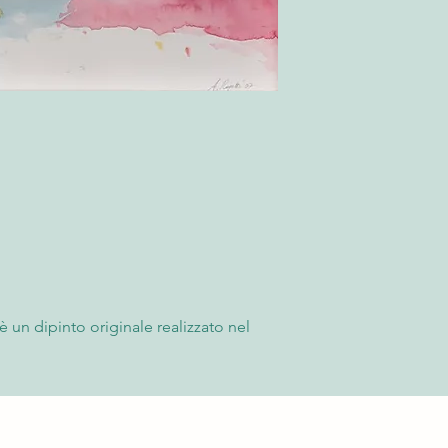
“Termini e Condizioni
momento della ricezi
possibile rifiutare l
l'accettazione, è nece
fornendo fotografie 
rimborso. Trascorse l
accettato e non sarà 
Per saperne di più co
“Termini e Condizioni
è un dipinto originale realizzato nel
one, formato 100×70 cm. L’opera si
 stratificazioni materiche e una
 che crea un’atmosfera di mistero e
sguardo e valorizzare qualsiasi
er collezionisti e appassionati di arte