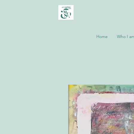
Home
Who I a