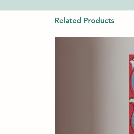
cattura lo sguardo con colori p
da toni caldi, creando un equil
raffinatezza. Le sfumature e la
Related Products
profondità e una modernità el
focale ideale per ambienti con
Presso Il Casino delle Muse, ga
bellezza e investimento, quest
per chi cerca qualità, prestigio 
di quadri, sculture, design e gio
pezzi unici.