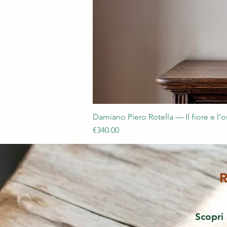
Damiano Piero Rotella — Il fiore e l’
Price
€340.00
R
Scopri 