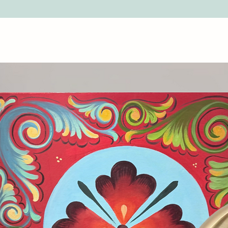
“Termini e Condizioni
rimari su uno sfondo chiaro attraversato
momento della ricezi
ibrio tra energia cromatica e
possibile rifiutare l
 stratificazione materica donano
l'accettazione, è nece
fornendo fotografie 
egante, rendendo il dipinto un punto
rimborso. Trascorse l
temporanei e collezioni di pregio.
accettato e non sarà 
lleria d’arte a Palermo che unisce
Per saperne di più co
’opera rappresenta un valore autentico
“Termini e Condizioni
e originalità. Scopri la nostra selezione
ielli per arricchire la tua collezione con