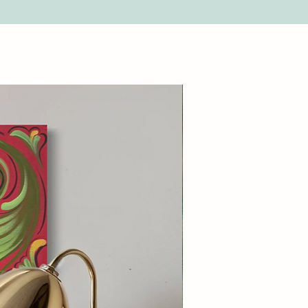
”.
one. Se il pacco presenta danni, è
a consegna. In caso di danni dopo
ssario contattarci entro 24 ore,
del danno, per richiedere un
e 24 ore, il pacco sarà considerato
possibile richiedere un rimborso.
nsulta la sezione del nostro sito
”.