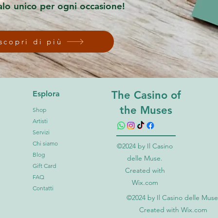
alo unico per ogni occasione!
scopri di più
The Casino of
Esplora
the Muses
Shop
Artisti
Servizi
Chi siamo
©2024 by Il Casino
Blog
delle Muse.
Gift Card
Created with
FAQ
Wix.com
Contatti
©2024 by Il Casino delle Muse
Created with Wix.com